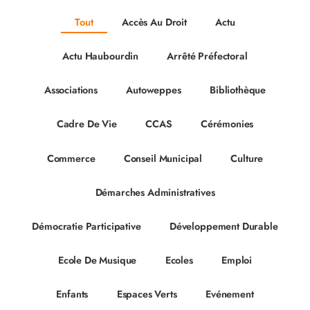
Tout
Accès Au Droit
Actu
Actu Haubourdin
Arrêté Préfectoral
Associations
Autoweppes
Bibliothèque
Cadre De Vie
CCAS
Cérémonies
Commerce
Conseil Municipal
Culture
Démarches Administratives
Démocratie Participative
Développement Durable
Ecole De Musique
Ecoles
Emploi
Enfants
Espaces Verts
Evénement