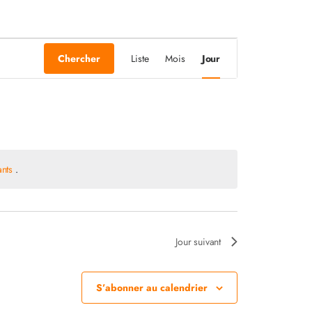
Navigation
Chercher
Liste
Mois
Jour
de
vues
Évènement
ants
.
Jour suivant
S’abonner au calendrier