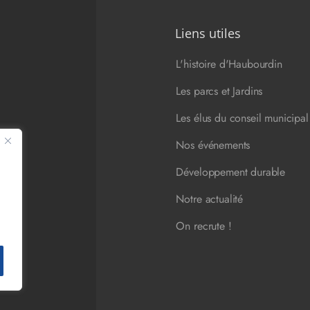
Liens utiles
L'histoire d'Haubourdin
Les parcs et Jardins
Les élus du conseil municipal
Nos événements
Développement durable
ngo
Notre actualité
On recrute !