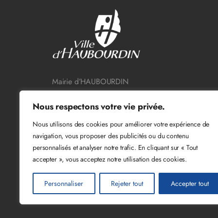
Mairie d’HAUBOURDIN
11 Rue Sadi Carnot 59320 HAUBOURDIN
Nous respectons votre vie privée.
Tél : 03 20 44 02 90 – Fax : 03 20 44 02 50
Nous utilisons des cookies pour améliorer votre expérience de
© 2026. Ville d'Haubourdin - site réalisé par
Wize
navigation, vous proposer des publicités ou du contenu
personnalisés et analyser notre trafic. En cliquant sur « Tout
accepter », vous acceptez notre utilisation des cookies.
Personnaliser
Rejeter tout
Accepter tout