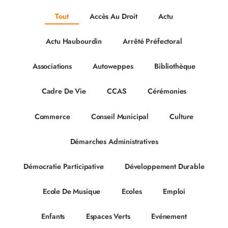
Tout
Accès Au Droit
Actu
Actu Haubourdin
Arrêté Préfectoral
Associations
Autoweppes
Bibliothèque
Cadre De Vie
CCAS
Cérémonies
Commerce
Conseil Municipal
Culture
Démarches Administratives
Démocratie Participative
Développement Durable
Ecole De Musique
Ecoles
Emploi
Enfants
Espaces Verts
Evénement