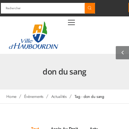
don du sang
/
/
/
Home
Évènements
Actualités
Tag - don du sang
Tout
Accès Au Droit
Actu