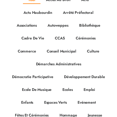
Actu Haubourdin
Arrêté Préfectoral
Associations
Autoweppes
Bibliothèque
Cadre De Vie
CCAS
Cérémonies
Commerce
Conseil Municipal
Culture
Démarches Administratives
Démocratie Participative
Développement Durable
Ecole De Musique
Ecoles
Emploi
Enfants
Espaces Verts
Evénement
Fêtes Et Cérémonies
Hommage
Jeunesse