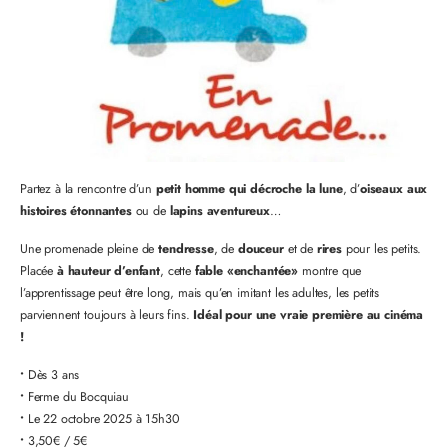
Partez à la rencontre d’un
petit homme qui décroche la lune
, d’
oiseaux aux
histoires étonnantes
ou de
lapins aventureux
…
Une promenade pleine de
tendresse
, de
douceur
et de
rires
pour les petits.
Placée
à hauteur d’enfant
, cette
fable «enchantée»
montre que
l’apprentissage peut être long, mais qu’en imitant les adultes, les petits
parviennent toujours à leurs fins.
Idéal pour une vraie première au cinéma
!
•
Dès 3 ans
•
Ferme du Bocquiau
•
Le 22 octobre 2025 à 15h30
•
3,50€ / 5€