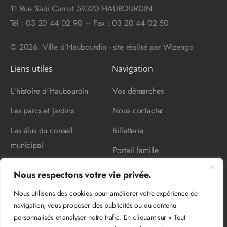
11 Rue Sadi Carnot 59320 HAUBOURDIN
Tél : 03 20 44 02 90 – Fax : 03 20 44 02 50
© 2026. Ville d'Haubourdin - site réalisé par
Wizengo
Liens utiles
Navigation
L'histoire d'Haubourdin
Vos démarches
Les parcs et Jardins
Nous contacter
Les élus du conseil
Billetterie
municipal
Portail famille
Nos événements
Mentions légales
Nous respectons votre vie privée.
Développement durable
Protection des données
Nous utilisons des cookies pour améliorer votre expérience de
Notre actualité
personnelles
navigation, vous proposer des publicités ou du contenu
personnalisés et analyser notre trafic. En cliquant sur « Tout
On recrute !